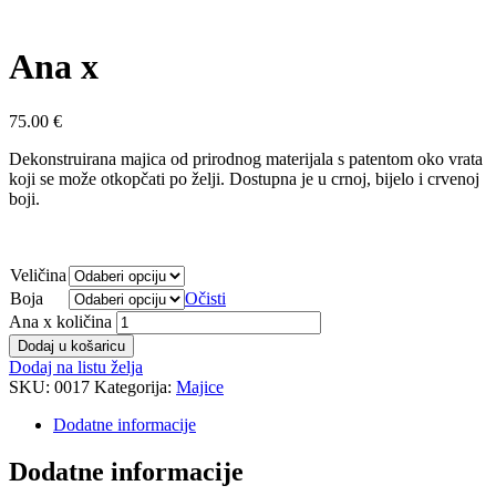
Ana x
75.00
€
Dekonstruirana majica od prirodnog materijala s patentom oko vrata
koji se može otkopčati po želji. Dostupna je u crnoj, bijelo i crvenoj
boji.
Veličina
Boja
Očisti
Ana x količina
Dodaj u košaricu
Dodaj na listu želja
SKU:
0017
Kategorija:
Majice
Dodatne informacije
Dodatne informacije