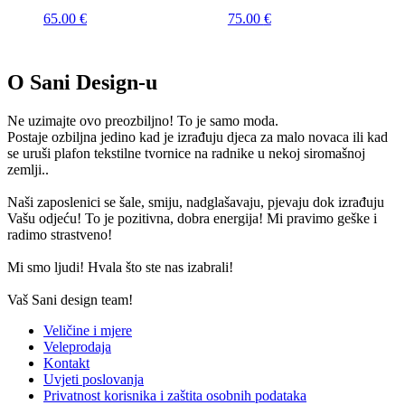
65.00
€
75.00
€
O Sani Design-u
Ne uzimajte ovo preozbiljno! To je samo moda.
Postaje ozbiljna jedino kad je izrađuju djeca za malo novaca ili kad
se uruši plafon tekstilne tvornice na radnike u nekoj siromašnoj
zemlji..
Naši zaposlenici se šale, smiju, nadglašavaju, pjevaju dok izrađuju
Vašu odjeću! To je pozitivna, dobra energija! Mi pravimo geške i
radimo strastveno!
Mi smo ljudi! Hvala što ste nas izabrali!
Vaš Sani design team!
Veličine i mjere
Veleprodaja
Kontakt
Uvjeti poslovanja
Privatnost korisnika i zaštita osobnih podataka