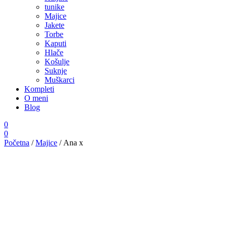
tunike
Majice
Jakete
Torbe
Kaputi
Hlače
Košulje
Suknje
Muškarci
Kompleti
O meni
Blog
0
0
Početna
/
Majice
/ Ana x