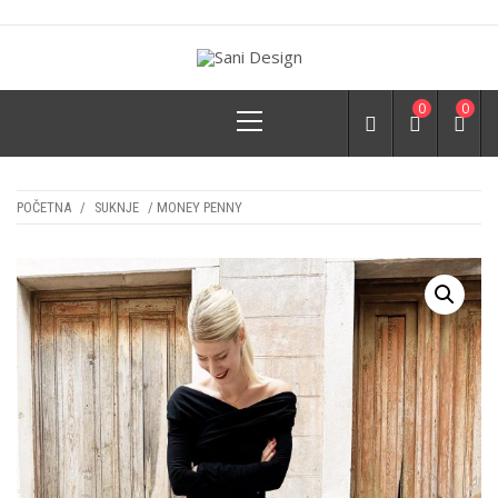
Skip
to
content
SANI DESIGN
by Đina Grbin
Primary
0
0
Menu
POČETNA
/
SUKNJE
/ MONEY PENNY