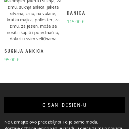
DANICA
115.00
€
SUKNJA ANKICA
95.00
€
O SANI DESIGN-U
Ne uzimajte ovo preozbiljno! To je samo moda.
Postaje ozbiljna jedino kad je izrađuju djeca za malo novaca