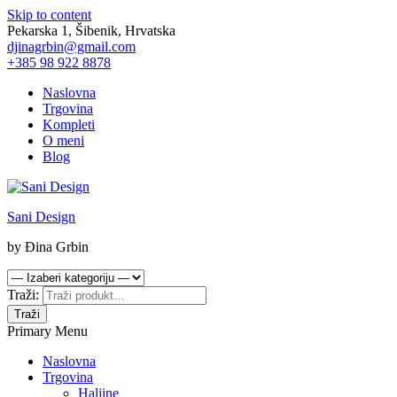
Skip to content
Pekarska 1, Šibenik, Hrvatska
djinagrbin@gmail.com
+385 98 922 8878
Naslovna
Trgovina
Kompleti
O meni
Blog
Sani Design
by Đina Grbin
Traži:
Traži
Primary Menu
Naslovna
Trgovina
Haljine