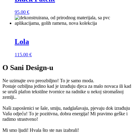
95.00
€
Lola
115.00
€
O Sani Design-u
Ne uzimajte ovo preozbiljno! To je samo moda.
Postaje ozbiljna jedino kad je izrađuju djeca za malo novaca ili kad
se uruši plafon tekstilne tvornice na radnike u nekoj siromašnoj
zemlji..
Naši zaposlenici se šale, smiju, nadglašavaju, pjevaju dok izrađuju
Vašu odjeću! To je pozitivna, dobra energija! Mi pravimo geške i
radimo strastveno!
Mi smo ljudi! Hvala što ste nas izabrali!