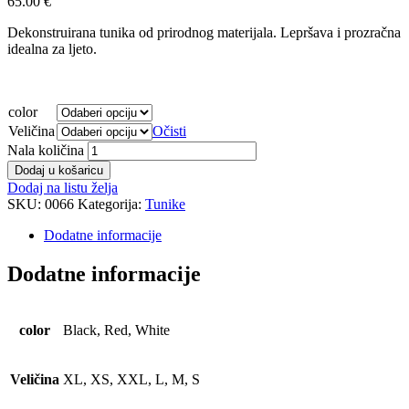
65.00
€
Dekonstruirana tunika od prirodnog materijala. Lepršava i prozračna
idealna za ljeto.
color
Veličina
Očisti
Nala količina
Dodaj u košaricu
Dodaj na listu želja
SKU:
0066
Kategorija:
Tunike
Dodatne informacije
Dodatne informacije
color
Black, Red, White
Veličina
XL, XS, XXL, L, M, S