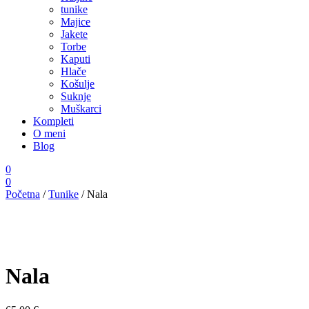
tunike
Majice
Jakete
Torbe
Kaputi
Hlače
Košulje
Suknje
Muškarci
Kompleti
O meni
Blog
0
0
Početna
/
Tunike
/ Nala
Nala