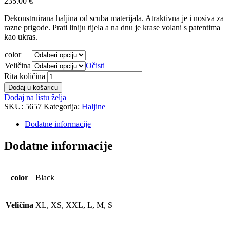
235.00
€
Dekonstruirana haljina od scuba materijala. Atraktivna je i nosiva za
razne prigode. Prati liniju tijela a na dnu je krase volani s patentima
kao ukras.
color
Veličina
Očisti
Rita količina
Dodaj u košaricu
Dodaj na listu želja
SKU:
5657
Kategorija:
Haljine
Dodatne informacije
Dodatne informacije
color
Black
Veličina
XL, XS, XXL, L, M, S