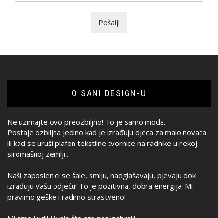
Pošalji
O SANI DESIGN-U
Ne uzimajte ovo preozbiljno! To je samo moda.
Postaje ozbiljna jedino kad je izrađuju djeca za malo novaca
ili kad se uruši plafon tekstilne tvornice na radnike u nekoj
siromašnoj zemlji..
Naši zaposlenici se šale, smiju, nadglašavaju, pjevaju dok
izrađuju Vašu odjeću! To je pozitivna, dobra energija! Mi
pravimo geške i radimo strastveno!