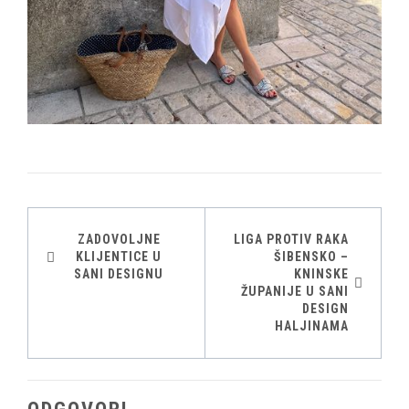
ZADOVOLJNE
LIGA PROTIV RAKA
Navigacija
KLIJENTICE U
ŠIBENSKO –
SANI DESIGNU
KNINSKE
objava
ŽUPANIJE U SANI
DESIGN
HALJINAMA
ODGOVORI