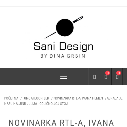
Skip
to
content
SANI DESIGN
by Đina Grbin
Primary
0
0
Menu
POČETNA
/
UNCATEGORIZED
/ NOVINARKA RTL-A, IVANA HEMEN IZABRALA JE
NAŠU HALJINU JULIJA I ODLIČNO JOJ STOJI
NOVINARKA RTL-A, IVANA