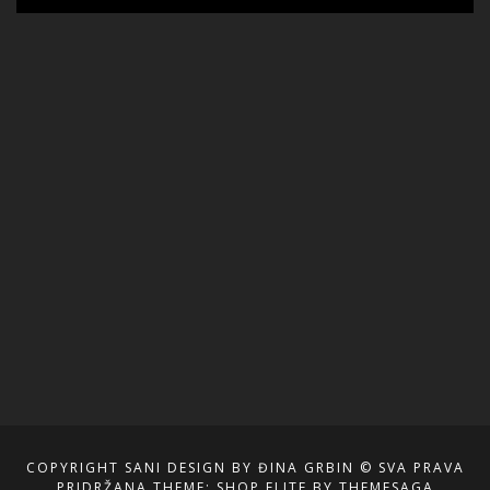
COPYRIGHT SANI DESIGN BY ĐINA GRBIN © SVA PRAVA
PRIDRŽANA
THEME: SHOP ELITE BY
THEMESAGA